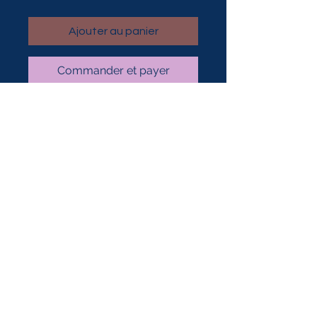
Ajouter au panier
Commander et payer
Contact Me To Craft Your
Special Day
mona@theconscioushairdresser.com
© 2023 par ROCHETTE.
Fièrement créé avec
Wix.com