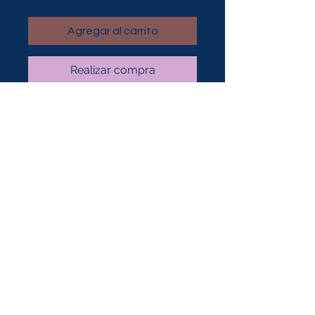
Agregar al carrito
Realizar compra
Contact Me To Craft Your
Special Day
mona@theconscioushairdresser.com
© 2023 por ROCHETTE. Creado
con
orgullo con Wix.com